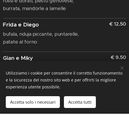
rossi e dorati, pesto genovese,
burrata, mandorle a lamelle
€ 12.50
Frida e Diego
bufala, nduja piccante, puntarelle,
patate al forno
€ 9.50
Gian e Miky
mozzarella fior di latte, würstel
Utilizziamo i cookie per consentire il corretto funzionamento
servelade, patatine chips*, maionese
e la sicurezza del nostro sito web e per offrirti la migliore
esperienza utente possibile.
€ 12.00
Jack e Rose
mozzarella fior di latte, carciofi alla
Accetta solo i necessari
Accetta tutti
romana, pomodorini dorati, culatta,
burrata