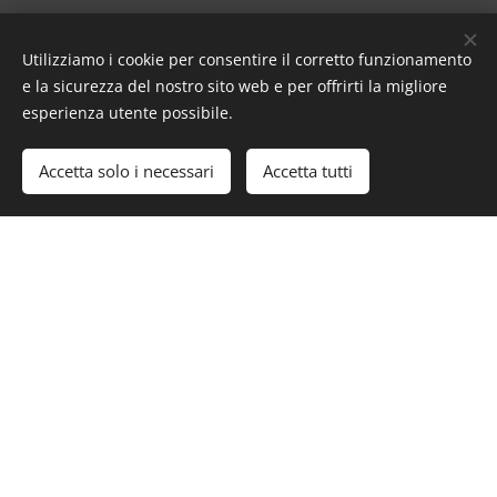
- ORARIO -
Utilizziamo i cookie per consentire il corretto funzionamento
e la sicurezza del nostro sito web e per offrirti la migliore
esperienza utente possibile.
chiuso
Lunedì
Accetta solo i necessari
Accetta tutti
8.30-14.00 e 18.30-23.00
Martedì
18.30-23.00
Mercoledì - serata padellino
18.30-23.00
Giovedì - serata napoletana
18.30-23.00
Venerdì - serata spicchio
fritto
18.30-23.30
Sabato