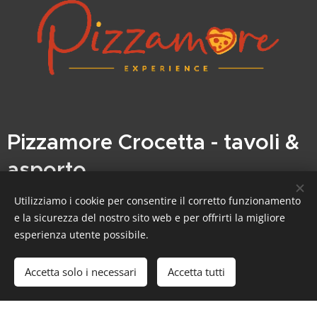
Pizzamore Crocetta - tavoli &
asporto
Utilizziamo i cookie per consentire il corretto funzionamento
L'esperienza della pizza ad un livello superiore!
e la sicurezza del nostro sito web e per offrirti la migliore
Presto potrai gustare la nostra deliziosa pizza
esperienza utente possibile.
comodamente seduto ai tavoli della nuova
Accetta solo i necessari
Accetta tutti
location di Pizzamore! Dove ogni morso è un
viaggio memorabile!