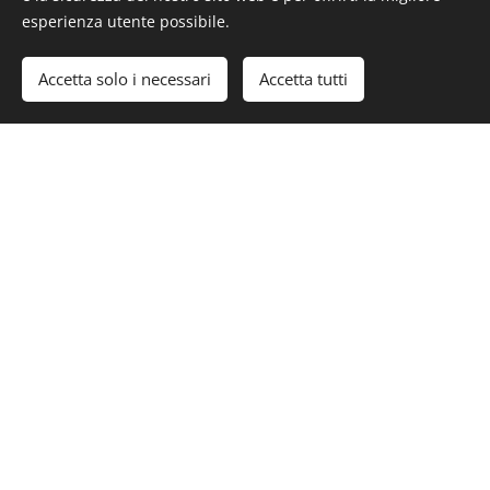
esperienza utente possibile.
18.00-21.30
Lunedì
Accetta solo i necessari
Accetta tutti
CHIUSO
Martedì
18.00-21.30
Mercoledì
18.00-21.30
Giovedì
18.00-21.30
Venerdì
17.30-21.30
Sabato
17.30-21.30
Domenica